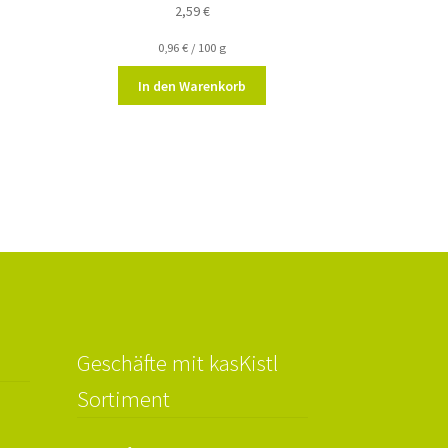
2,59
€
0,96
€
/
100
g
In den Warenkorb
Geschäfte mit kasKistl
Sortiment