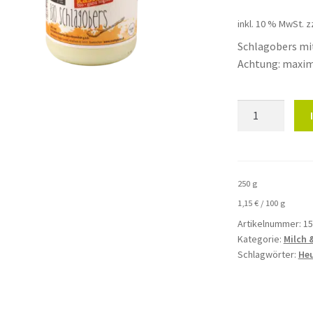
inkl. 10 % MwSt.
z
Schlagobers mi
Achtung: maxima
Bio
Schlagobers
Mattigtaler
250g
Menge
250
g
1,15
€
/
100
g
Artikelnummer:
15
Kategorie:
Milch 
Schlagwörter:
He