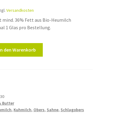
zgl.
Versandkosten
t mind. 36% Fett aus Bio-Heumilch
l 1 Glas pro Bestellung.
In den Warenkorb
30
& Butter
umilch
,
Kuhmilch
,
Obers
,
Sahne
,
Schlagobers