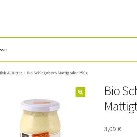
ssa
ilch & Butter
Bio Schlagobers Mattigtaler 250g
Bio Sc
🔍
Mattig
3,09
€