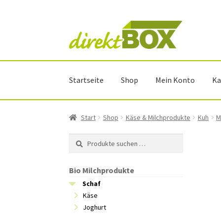
Zur
Zum
Navigation
Inhalt
springen
springen
Startseite
Shop
Mein Konto
Ka
Start
Shop
Käse & Milchprodukte
Kuh
M
Suchen
Suchen
nach:
Bio Milchprodukte
Schaf
Käse
Joghurt