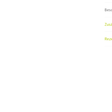
Bes
Zusä
Reze