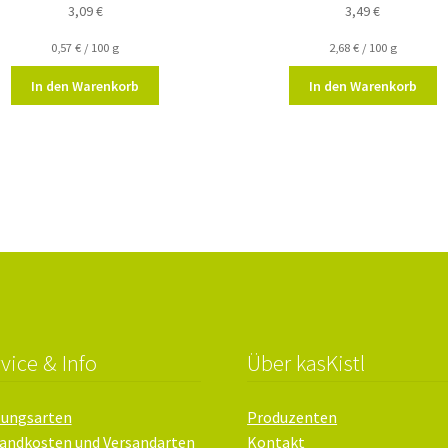
3,09
€
3,49
€
0,57
€
/
100
g
2,68
€
/
100
g
In den Warenkorb
In den Warenkorb
vice & Info
Über kasKistl
lungsarten
Produzenten
andkosten und Versandarten
Kontakt