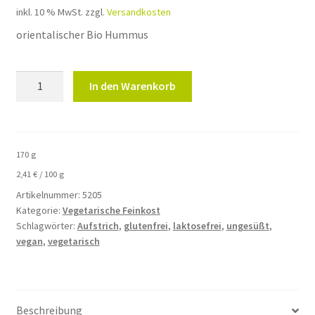
inkl. 10 % MwSt.
zzgl.
Versandkosten
orientalischer Bio Hummus
Aladin
In den Warenkorb
Hummus
-
Orientalischer
Bio
170
g
Hummus
2,41
€
/
100
g
170g
Artikelnummer:
5205
Menge
Kategorie:
Vegetarische Feinkost
Schlagwörter:
Aufstrich
,
glutenfrei
,
laktosefrei
,
ungesüßt
,
vegan
,
vegetarisch
Beschreibung