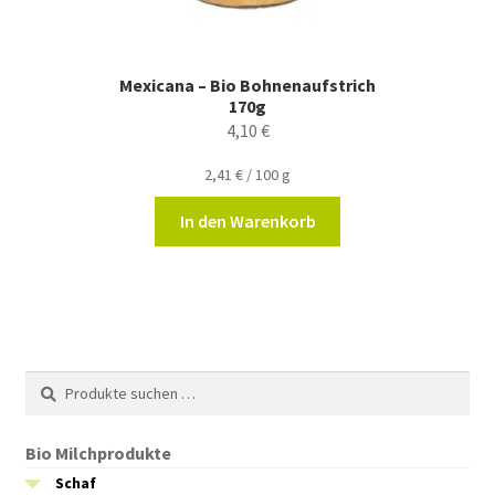
Mexicana – Bio Bohnenaufstrich
170g
4,10
€
2,41
€
/
100
g
In den Warenkorb
Suchen
Suchen
nach:
Bio Milchprodukte
Schaf