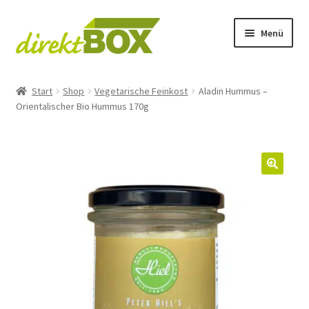
Zur
Zum
Menü
Navigation
Inhalt
springen
springen
Startseite
Start
Shop
Vegetarische Feinkost
Aladin Hummus –
Orientalischer Bio Hummus 170g
Schaf
Ziege
Kuh
🔍
Regionales
Vegetarische Feinkost
Versandkosten und Versandarten