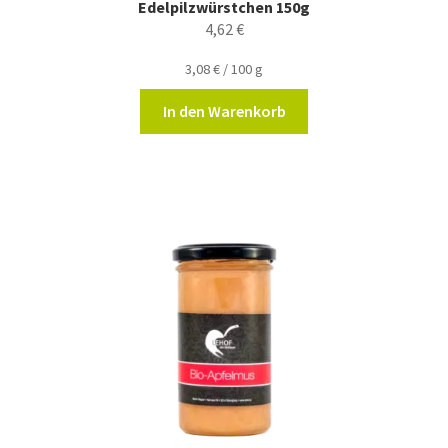
Edelpilzwürstchen 150g
4,62
€
3,08
€
/
100
g
In den Warenkorb